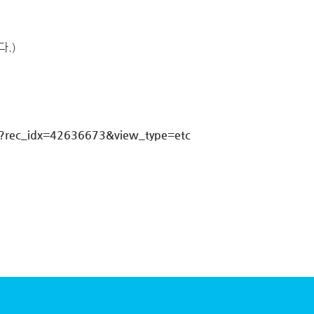
.)
ew?rec_idx=42636673&view_type=etc